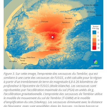
Figure 3. Sur cette image, l’empreinte des secousses du Temblor, qui est
similaire à une carte des secousses de l’USGS, a été calculée pour la région
à partir d’un tremblement de terre de magnitude 6,8 à 26 kilomètres de
profondeur à l’épicentre de l’USGS (étoile blanche). Les secousses sont
représentées par l’accélération maximale du sol (PGA) en unités de g,
l’accélération gravitationnelle. L’empreinte des secousses de Temblor utilise
le modèle de mouvement du sol de Temblor (T-GMM) et le modèle
d’amplification du site (SiteAmp). Les secousses diminuent avec la distance
de l’épicentre, mais sont amplifiées dans les bassins. Un large bassin se