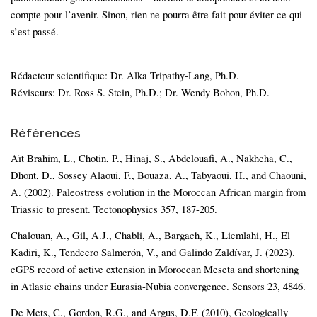
compte pour l’avenir. Sinon, rien ne pourra être fait pour éviter ce qui
s’est passé.
Rédacteur scientifique: Dr. Alka Tripathy-Lang, Ph.D.
Réviseurs: Dr. Ross S. Stein, Ph.D.; Dr. Wendy Bohon, Ph.D.
Références
Aït Brahim, L., Chotin, P., Hinaj, S., Abdelouafi, A., Nakhcha, C.,
Dhont, D., Sossey Alaoui, F., Bouaza, A., Tabyaoui, H., and Chaouni,
A. (2002). Paleostress evolution in the Moroccan African margin from
Triassic to present. Tectonophysics 357, 187-205.
Chalouan, A., Gil, A.J., Chabli, A., Bargach, K., Liemlahi, H., El
Kadiri, K., Tendeero Salmerón, V., and Galindo Zaldívar, J. (2023).
cGPS record of active extension in Moroccan Meseta and shortening
in Atlasic chains under Eurasia-Nubia convergence. Sensors 23, 4846.
De Mets, C., Gordon, R.G., and Argus, D.F. (2010), Geologically