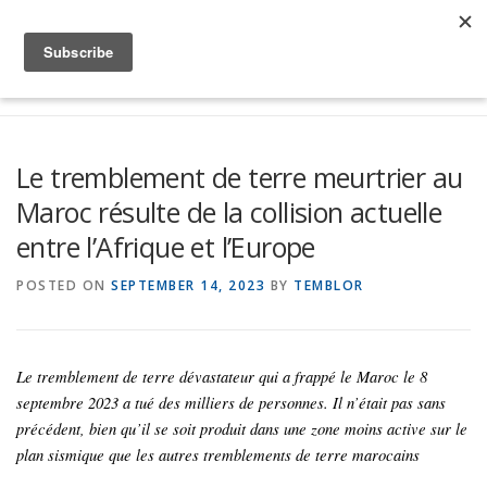
Skip to content
Menu
Global Risk Solutions
Temblor Earth News
Le tremblement de terre meurtrier au
Maroc résulte de la collision actuelle
Check My Risk
About
Career
entre l’Afrique et l’Europe
POSTED ON
SEPTEMBER 14, 2023
BY
TEMBLOR
Le tremblement de terre dévastateur qui a frappé le Maroc le 8
septembre 2023 a tué des milliers de personnes. Il n’était pas sans
précédent, bien qu’il se soit produit dans une zone moins active sur le
plan sismique que les autres tremblements de terre marocains