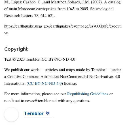
M., López Casado, C., and Martínez Solares, J.M. (2007). A catalog
of main Moroccan earthquakes from 1045 to 2005. Seismological
Research Letters 78, 614-621.
https://earthquake.usgs.gov/earthquakes/eventpage/us7000kufc/executi
ve
Copyright
Text © 2023 Temblor. CC BY-NC-ND 4.0
We publish our work — articles and maps made by Temblor — under
a Creative Commons Attribution-NonCommercial-NoDerivatives 4.0
International (
CC BY-NC-ND 4.0
) license.
For more information, please see our
Republishing Guidelines
or
reach out to news@temblor.net with any questions.
Temblor