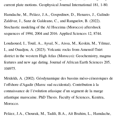
current plate motions. Geophysical Journal International 181, 1-80.
Hamdache, M., Peláez, J.A., Gospodinov, D., Henares, J., Galindo
Zaldívar, J., Sanz de Galdeano, C., and Ranguelov, B. (2022).
Stochastic modeling of the Al Hoceima (Morocco) aftershock
sequences of 1994, 2004 and 2016. Applied Sciences 12, 8744.
Loudaoued, I., Touil, A., Aysal, N., Aissa, M., Keskin, M., Yilmaz,
I., and Ouadjou, A. (2023). Volcanic rocks from Amensif-Tnirt
district in the western High Atlas (Morocco): Geochemistry, magma
features and new age dating. Journal of African Earth Sciences 205,
104975.
Mridekh, A. (2002). Géodynamique des bassins méso-cénozoiques de
l’offshore d’Agadir (Maroc sud occidental). Contribution à la
connaissance de l’évolution atlasique d’un segment de la marge
atlantique marocaine. PhD Thesis. Faculty of Sciences, Kenitra,
Morocco.
Peláez, J.A., Chourak, M., Tadili, B.A., Aït Brahim, L., Hamdache,