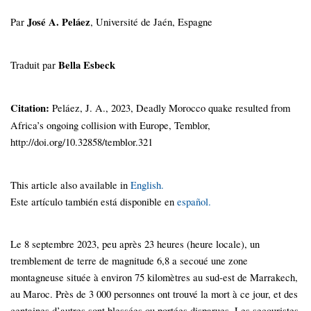
Par
José A. Peláez
, Université de Jaén, Espagne
Traduit par
Bella Esbeck
Citation:
Peláez, J. A., 2023, Deadly Morocco quake resulted from
Africa’s ongoing collision with Europe, Temblor,
http://doi.org/10.32858/temblor.321
This article also available in
English.
Este artículo también está disponible en
español.
Le 8 septembre 2023, peu après 23 heures (heure locale), un
tremblement de terre de magnitude 6,8 a secoué une zone
montagneuse située à environ 75 kilomètres au sud-est de Marrakech,
au Maroc. Près de 3 000 personnes ont trouvé la mort à ce jour, et des
centaines d’autres sont blessées ou portées disparues. Les secouristes