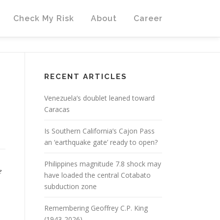
Check My Risk
About
Career
RECENT ARTICLES
Venezuela’s doublet leaned toward
Caracas
Is Southern California’s Cajon Pass
an ‘earthquake gate’ ready to open?
Philippines magnitude 7.8 shock may
e
have loaded the central Cotabato
subduction zone
Remembering Geoffrey C.P. King
(1943-2026)