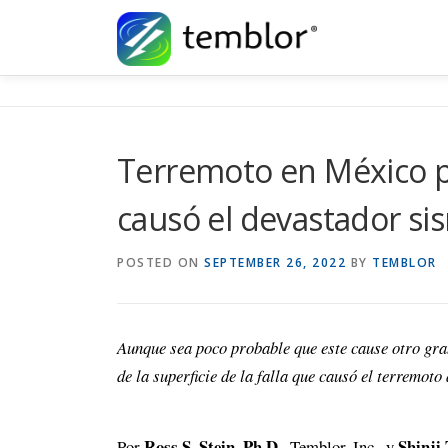
Skip to content
Terremoto en México pa
causó el devastador si
POSTED ON
SEPTEMBER 26, 2022
BY
TEMBLOR
Aunque sea poco probable que este cause otro gra
de la superficie de la falla que causó el terremot
Ross S. Stein, Ph.D.
Shinji 
Por
, Temblor, Inc., y