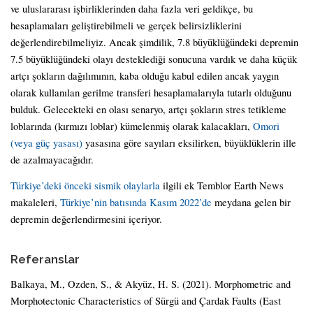
ve uluslararası işbirliklerinden daha fazla veri geldikçe, bu
hesaplamaları geliştirebilmeli ve gerçek belirsizliklerini
değerlendirebilmeliyiz. Ancak şimdilik, 7.8 büyüklüğündeki depremin
7.5 büyüklüğündeki olayı desteklediği sonucuna vardık ve daha küçük
artçı şokların dağılımının, kaba olduğu kabul edilen ancak yaygın
olarak kullanılan gerilme transferi hesaplamalarıyla tutarlı olduğunu
bulduk. Gelecekteki en olası senaryo, artçı şokların stres tetikleme
loblarında (kırmızı loblar) kümelenmiş olarak kalacakları,
Omori
(veya güç yasası)
yasasına göre sayıları eksilirken, büyüklüklerin ille
de azalmayacağıdır.
Türkiye’deki önceki sismik olaylarla
ilgili ek Temblor Earth News
makaleleri,
Türkiye’nin batısında Kasım 2022’de
meydana gelen bir
depremin değerlendirmesini içeriyor.
Referanslar
Balkaya, M., Ozden, S., & Akyüz, H. S. (2021). Morphometric and
Morphotectonic Characteristics of Sürgü and Çardak Faults (East