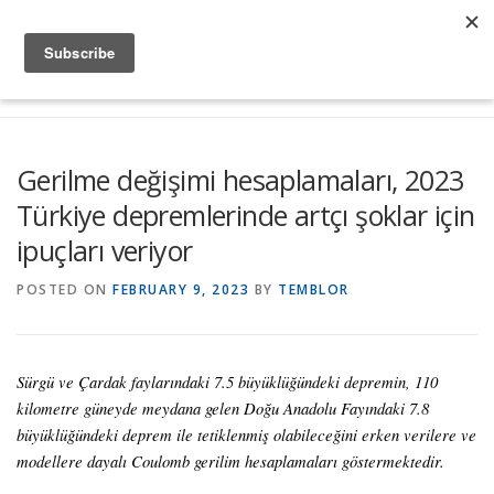
Skip to content
Menu
Global Risk Solutions
Temblor Earth News
Gerilme değişimi hesaplamaları, 2023
Türkiye depremlerinde artçı şoklar için
Check My Risk
About
Career
ipuçları veriyor
POSTED ON
FEBRUARY 9, 2023
BY
TEMBLOR
Sürgü ve Çardak faylarındaki 7.5 büyüklüğündeki depremin, 110
kilometre güneyde meydana gelen Doğu Anadolu Fayındaki 7.8
büyüklüğündeki deprem ile tetiklenmiş olabileceğini erken verilere ve
modellere dayalı Coulomb gerilim hesaplamaları göstermektedir.