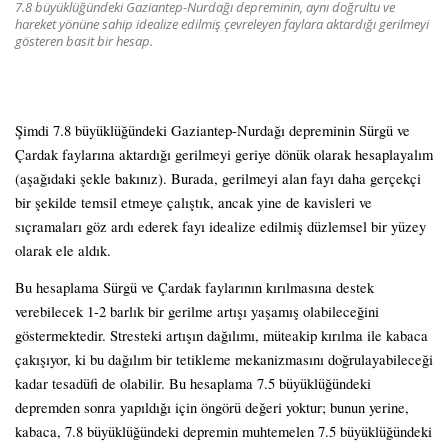
7.8 büyüklüğündeki Gaziantep-Nurdağı depreminin, aynı doğrultu ve
hareket yönüne sahip idealize edilmiş çevreleyen faylara aktardığı gerilmeyi
gösteren basit bir hesap.
Şimdi 7.8 büyüklüğündeki Gaziantep-Nurdağı depreminin Sürgü ve
Çardak faylarına aktardığı gerilmeyi geriye dönük olarak hesaplayalım
(aşağıdaki şekle bakınız). Burada, gerilmeyi alan fayı daha gerçekçi
bir şekilde temsil etmeye çalıştık, ancak yine de kavisleri ve
sıçramaları göz ardı ederek fayı idealize edilmiş düzlemsel bir yüzey
olarak ele aldık.
Bu hesaplama Sürgü ve Çardak faylarının kırılmasına destek
verebilecek 1-2 barlık bir gerilme artışı yaşamış olabileceğini
göstermektedir. Stresteki artışın dağılımı, müteakip kırılma ile kabaca
çakışıyor, ki bu dağılım bir tetikleme mekanizmasını doğrulayabileceği
kadar tesadüfi de olabilir. Bu hesaplama 7.5 büyüklüğündeki
depremden sonra yapıldığı için öngörü değeri yoktur; bunun yerine,
kabaca, 7.8 büyüklüğündeki depremin muhtemelen 7.5 büyüklüğündeki