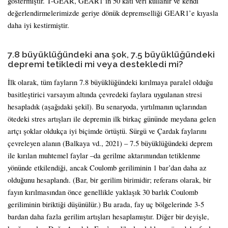
göstermiştir. T-GEAR, GEAR1’in 50 katı veri kullanır ve kendi
değerlendirmelerimizde geriye dönük depremselliği GEAR1’e kıyasla
daha iyi kestirmiştir.
7.8 büyüklüğündeki ana şok, 7.5 büyüklüğündeki
depremi tetikledi mi veya destekledi mi?
İlk olarak, tüm fayların 7.8 büyüklüğündeki kırılmaya paralel olduğu
basitleştirici varsayım altında çevredeki faylara uygulanan stresi
hesapladık (aşağıdaki şekil). Bu senaryoda, yırtılmanın uçlarından
ötedeki stres artışları ile depremin ilk birkaç gününde meydana gelen
artçı şoklar oldukça iyi biçimde örtüştü. Sürgü ve Çardak faylarını
çevreleyen alanın (Balkaya vd., 2021) – 7.5 büyüklüğündeki deprem
ile kırılan muhtemel faylar –da gerilme aktarımından tetiklenme
yönünde etkilendiği, ancak Coulomb geriliminin 1 bar’dan daha az
olduğunu hesaplandı. (Bar, bir gerilim birimidir; referans olarak, bir
fayın kırılmasından önce genellikle yaklaşık 30 barlık Coulomb
geriliminin biriktiği düşünülür.) Bu arada, fay uç bölgelerinde 3-5
bardan daha fazla gerilim artışları hesaplamıştır. Diğer bir deyişle,