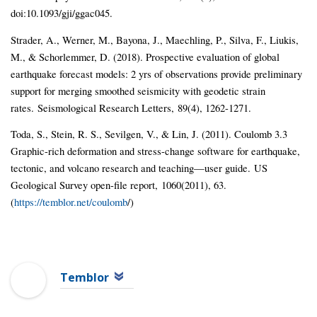
doi:10.1093/gji/ggac045.
Strader, A., Werner, M., Bayona, J., Maechling, P., Silva, F., Liukis,
M., & Schorlemmer, D. (2018). Prospective evaluation of global
earthquake forecast models: 2 yrs of observations provide preliminary
support for merging smoothed seismicity with geodetic strain
rates. Seismological Research Letters, 89(4), 1262-1271.
Toda, S., Stein, R. S., Sevilgen, V., & Lin, J. (2011). Coulomb 3.3
Graphic-rich deformation and stress-change software for earthquake,
tectonic, and volcano research and teaching—user guide. US
Geological Survey open-file report, 1060(2011), 63.
(
https://temblor.net/coulomb
/)
Temblor