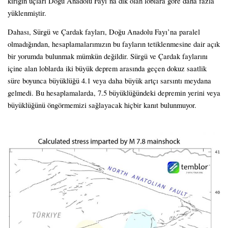
kırığın uçları Doğu Anadolu Fayı’na dik olan loblara göre daha fazla
yüklenmiştir.
Dahası, Sürgü ve Çardak fayları, Doğu Anadolu Fayı’na paralel
olmadığından, hesaplamalarımızın bu fayların tetiklenmesine dair açık
bir yorumda bulunmak mümkün değildir. Sürgü ve Çardak faylarını
içine alan loblarda iki büyük deprem arasında geçen dokuz saatlik
süre boyunca büyüklüğü 4.1 veya daha büyük artçı sarsıntı meydana
gelmedi. Bu hesaplamalarda, 7.5 büyüklüğündeki depremin yerini veya
büyüklüğünü öngörmemizi sağlayacak hiçbir kanıt bulunmuyor.