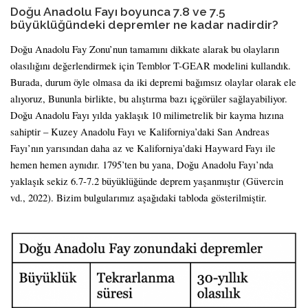
Doğu Anadolu Fayı boyunca 7.8 ve 7.5
büyüklüğündeki depremler ne kadar nadirdir?
Doğu Anadolu Fay Zonu’nun tamamını dikkate alarak bu olayların
olasılığını değerlendirmek için Temblor T-GEAR modelini kullandık.
Burada, durum öyle olmasa da iki depremi bağımsız olaylar olarak ele
alıyoruz, Bununla birlikte, bu alıştırma bazı içgörüler sağlayabiliyor.
Doğu Anadolu Fayı yılda yaklaşık 10 milimetrelik bir kayma hızına
sahiptir – Kuzey Anadolu Fayı ve Kaliforniya’daki San Andreas
Fayı’nın yarısından daha az ve Kaliforniya’daki Hayward Fayı ile
hemen hemen aynıdır. 1795’ten bu yana, Doğu Anadolu Fayı’nda
yaklaşık sekiz 6.7-7.2 büyüklüğünde deprem yaşanmıştır (Güvercin
vd., 2022). Bizim bulgularımız aşağıdaki tabloda gösterilmiştir.