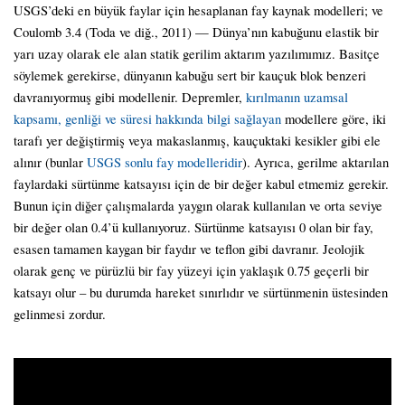
USGS’deki en büyük faylar için hesaplanan fay kaynak modelleri; ve
Coulomb 3.4 (Toda ve diğ., 2011) — Dünya’nın kabuğunu elastik bir
yarı uzay olarak ele alan statik gerilim aktarım yazılımımız. Basitçe
söylemek gerekirse, dünyanın kabuğu sert bir kauçuk blok benzeri
davranıyormuş gibi modellenir. Depremler,
kırılmanın uzamsal
kapsamı, genliği ve süresi hakkında bilgi sağlayan
modellere göre, iki
tarafı yer değiştirmiş veya makaslanmış, kauçuktaki kesikler gibi ele
alınır (bunlar
USGS sonlu fay modelleridir
). Ayrıca, gerilme aktarılan
faylardaki sürtünme katsayısı için de bir değer kabul etmemiz gerekir.
Bunun için diğer çalışmalarda yaygın olarak kullanılan ve orta seviye
bir değer olan 0.4’ü kullanıyoruz. Sürtünme katsayısı 0 olan bir fay,
esasen tamamen kaygan bir faydır ve teflon gibi davranır. Jeolojik
olarak genç ve pürüzlü bir fay yüzeyi için yaklaşık 0.75 geçerli bir
katsayı olur – bu durumda hareket sınırlıdır ve sürtünmenin üstesinden
gelinmesi zordur.