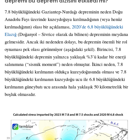
depremi bu deprem dizisini etkiledi mi?
7.8 büyüklüğündeki Gaziantep-Nurdağı depreminin neden Doğu
Anadolu Fayı üzerinde kuzeydoğuya kırılmadığının (veya henüz
kırılmadığının) olası bir açıklaması,
2020’de 6,8 büyüklüğündeki
Elazığ
(Doğanyol – Sivrice olarak da bilinen) depreminin meydana
gelmesidir. Ancak iki nedenden dolayı, bu depremin önemli bir rol
oynaması pek olası görünmüyor (aşağıdaki şekil). Birincisi, 7.8
büyüklüğündeki depremin yalnızca yaklaşık %3’ü kadar bir enerji
salınımına (“sismik moment”) neden olmuştur. İkinci neden, 7.8
büyüklüğündeki kırılmanın oldukça kuzeydoğusunda olması ve 7.8
büyüklüğündeki kırılmanın kuzeydoğu ucu ile 6.8 büyüklüğündeki
kırılmanın güneybatı ucu arasında hala yaklaşık 50 kilometrelik bir
boşluk olmasıdır.