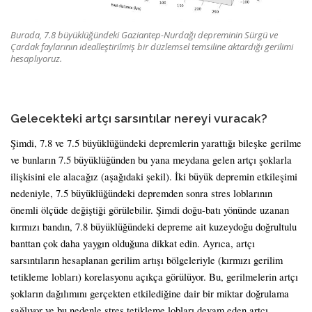
Burada, 7.8 büyüklüğündeki Gaziantep-Nurdağı depreminin Sürgü ve
Çardak faylarının idealleştirilmiş bir düzlemsel temsiline aktardığı gerilimi
hesaplıyoruz.
Gelecekteki artçı sarsıntılar nereyi vuracak?
Şimdi, 7.8 ve 7.5 büyüklüğündeki depremlerin yarattığı bileşke gerilme
ve bunların 7.5 büyüklüğünden bu yana meydana gelen artçı şoklarla
ilişkisini ele alacağız (aşağıdaki şekil). İki büyük depremin etkileşimi
nedeniyle, 7.5 büyüklüğündeki depremden sonra stres loblarının
önemli ölçüde değiştiği görülebilir. Şimdi doğu-batı yönünde uzanan
kırmızı bandın, 7.8 büyüklüğündeki depreme ait kuzeydoğu doğrultulu
banttan çok daha yaygın olduğuna dikkat edin. Ayrıca, artçı
sarsıntıların hesaplanan gerilim artışı bölgeleriyle (kırmızı gerilim
tetikleme lobları) korelasyonu açıkça görülüyor. Bu, gerilmelerin artçı
şokların dağılımını gerçekten etkilediğine dair bir miktar doğrulama
sağlıyor ve bu nedenle stres tetikleme lobları devam eden artçı