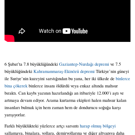
6 Şubat’ta 7.8 büyüklüğündeki
Gaziantep-Nurdağı depremi
ve 7.5
büyüklüğündeki
Kahramanmaraş-Ekinözü depremi
Türkiye’nin güneyi
ile Suriye’nin kuzeyini sarstığından bu yana, her iki ülkede de
binlerce
bina çökerek
binlerce insanı öldürdü veya enkaz altında mahsur
bıraktı. Can kaybı yazının hazırlandığı an itibariyle 12.000’i aştı ve
artmaya devam ediyor. Arama kurtarma ekipleri halen mahsur kalan
insanları bulmak için hem zaman hem de dondurucu soğuğa karşı
yarışıyorlar.
Farklı büyüklükteki yüzlerce artçı sarsıntı
harap olmuş bölgeyi
sallamaya, binalara, yollara, demiryollarına ve diğer altyapıya daha