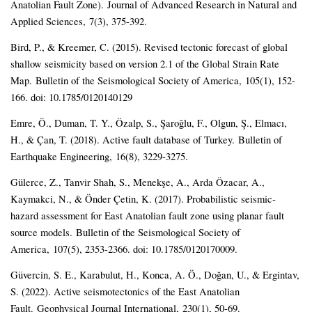
Anatolian Fault Zone). Journal of Advanced Research in Natural and
Applied Sciences, 7(3), 375-392.
Bird, P., & Kreemer, C. (2015). Revised tectonic forecast of global
shallow seismicity based on version 2.1 of the Global Strain Rate
Map. Bulletin of the Seismological Society of America, 105(1), 152-
166. doi: 10.1785/0120140129
Emre, Ö., Duman, T. Y., Özalp, S., Şaroğlu, F., Olgun, Ş., Elmacı,
H., & Çan, T. (2018). Active fault database of Turkey. Bulletin of
Earthquake Engineering, 16(8), 3229-3275.
Gülerce, Z., Tanvir Shah, S., Menekşe, A., Arda Özacar, A.,
Kaymakci, N., & Önder Çetin, K. (2017). Probabilistic seismic‐
hazard assessment for East Anatolian fault zone using planar fault
source models. Bulletin of the Seismological Society of
America, 107(5), 2353-2366. doi: 10.1785/0120170009.
Güvercin, S. E., Karabulut, H., Konca, A. Ö., Doğan, U., & Ergintav,
S. (2022). Active seismotectonics of the East Anatolian
Fault. Geophysical Journal International, 230(1), 50-69.