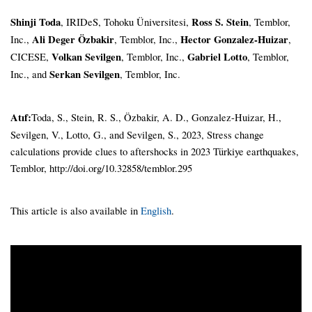
Shinji Toda
, IRIDeS, Tohoku Üniversitesi,
Ross S. Stein
, Temblor,
Inc.,
Ali Deger Özbakir
, Temblor, Inc.,
Hector Gonzalez-Huizar
,
CICESE,
Volkan Sevilgen
, Temblor, Inc.,
Gabriel Lotto
, Temblor,
Inc., and
Serkan Sevilgen
, Temblor, Inc.
Atıf:
Toda, S., Stein, R. S., Özbakir, A. D., Gonzalez-Huizar, H.,
Sevilgen, V., Lotto, G., and Sevilgen, S., 2023, Stress change
calculations provide clues to aftershocks in 2023 Türkiye earthquakes,
Temblor, http://doi.org/10.32858/temblor.295
This article is also available in
English
.