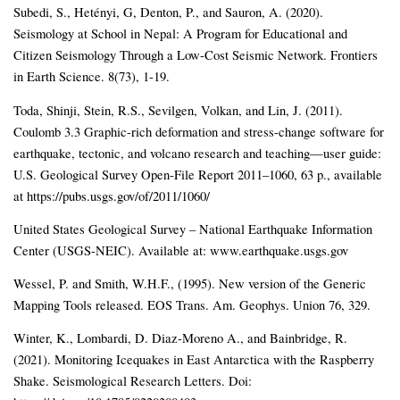
Subedi, S., Hetényi, G, Denton, P., and Sauron, A. (2020).
Seismology at School in Nepal: A Program for Educational and
Citizen Seismology Through a Low-Cost Seismic Network. Frontiers
in Earth Science. 8(73), 1-19.
Toda, Shinji, Stein, R.S., Sevilgen, Volkan, and Lin, J. (2011).
Coulomb 3.3 Graphic-rich deformation and stress-change software for
earthquake, tectonic, and volcano research and teaching—user guide:
U.S. Geological Survey Open-File Report 2011–1060, 63 p., available
at https://pubs.usgs.gov/of/2011/1060/
United States Geological Survey – National Earthquake Information
Center (USGS-NEIC). Available at: www.earthquake.usgs.gov
Wessel, P. and Smith, W.H.F., (1995). New version of the Generic
Mapping Tools released. EOS Trans. Am. Geophys. Union 76, 329.
Winter, K., Lombardi, D. Diaz-Moreno A., and Bainbridge, R.
(2021). Monitoring Icequakes in East Antarctica with the Raspberry
Shake. Seismological Research Letters. Doi: