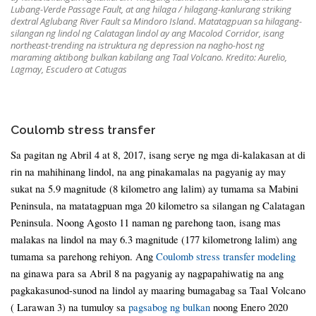
Lubang-Verde Passage Fault, at ang hilaga / hilagang-kanlurang striking
dextral Aglubang River Fault sa Mindoro Island. Matatagpuan sa hilagang-
silangan ng lindol ng Calatagan lindol ay ang Macolod Corridor, isang
northeast-trending na istruktura ng depression na nagho-host ng
maraming aktibong bulkan kabilang ang Taal Volcano. Kredito: Aurelio,
Lagmay, Escudero at Catugas
Coulomb stress transfer
Sa pagitan ng Abril 4 at 8, 2017, isang serye ng mga di-kalakasan at di
rin na mahihinang lindol, na ang pinakamalas na pagyanig ay may
sukat na 5.9 magnitude (8 kilometro ang lalim) ay tumama sa Mabini
Peninsula, na matatagpuan mga 20 kilometro sa silangan ng Calatagan
Peninsula. Noong Agosto 11 naman ng parehong taon, isang mas
malakas na lindol na may 6.3 magnitude (177 kilometrong lalim) ang
tumama sa parehong rehiyon. Ang
Coulomb stress transfer modeling
na ginawa para sa Abril 8 na pagyanig ay nagpapahiwatig na ang
pagkakasunod-sunod na lindol ay maaring bumagabag sa Taal Volcano
( Larawan 3) na tumuloy sa
pagsabog ng bulkan
noong Enero 2020