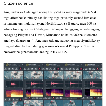
Citizen science
Ang lindon sa Calatagan noong Hulyo 24 na may magnitude 6.6 at
mga aftershocks nito ay nasukat ng mga privately-owned low-cost
seismometers mula sa layong North Luzon sa Baguio, mga 300 na
kilometro ang layo sa Calatagan, Batangas, hanggang sa katimugang
bahagi ng Pilipinas sa Davao, Mindanao na halos 900 na kilometro
ang layo (Larawan 4). Ang mga talaang nabuo ng mga siyentipiko ay
magkahalintulad sa tala ng government-owned Philippine Seismic
Network na pinamamahalaan ng PHIVOLCS.