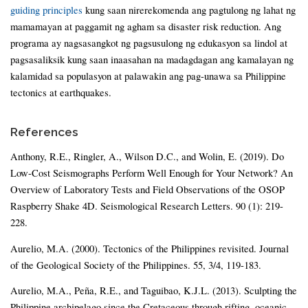
guiding principles
kung saan nirerekomenda ang pagtulong ng lahat ng
mamamayan at paggamit ng agham sa disaster risk reduction. Ang
programa ay nagsasangkot ng pagsusulong ng edukasyon sa lindol at
pagsasaliksik kung saan inaasahan na madagdagan ang kamalayan ng
kalamidad sa populasyon at palawakin ang pag-unawa sa Philippine
tectonics at earthquakes.
References
Anthony, R.E., Ringler, A., Wilson D.C., and Wolin, E. (2019). Do
Low-Cost Seismographs Perform Well Enough for Your Network? An
Overview of Laboratory Tests and Field Observations of the OSOP
Raspberry Shake 4D. Seismological Research Letters. 90 (1): 219-
228.
Aurelio, M.A. (2000). Tectonics of the Philippines revisited. Journal
of the Geological Society of the Philippines. 55, 3/4, 119-183.
Aurelio, M.A., Peña, R.E., and Taguibao, K.J.L. (2013). Sculpting the
Philippine archipelago since the Cretaceous through rifting, oceanic