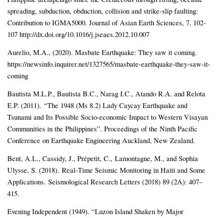
spreading, subduction, obduction, collision and strike-slip faulting:
Contribution to IGMA5000. Journal of Asian Earth Sciences, 7, 102-
107 http://dx.doi.org/10.1016/j.jseaes.2012.10.007
Aurelio, M.A., (2020). Masbate Earthquake: They saw it coming.
https://newsinfo.inquirer.net/1327565/masbate-earthquake-they-saw-it-
coming
Bautista M.L.P., Bautista B.C., Narag I.C., Atando R.A. and Relota
E.P. (2011). “The 1948 (Ms 8.2) Lady Caycay Earthquake and
Tsunami and Its Possible Socio-economic Impact to Western Visayan
Communities in the Philippines”. Proceedings of the Ninth Pacific
Conference on Earthquake Engineering Auckland, New Zealand.
Bent, A.L., Cassidy, J., Prépetit, C., Lamontagne, M., and Sophia
Ulysse, S. (2018). Real‐Time Seismic Monitoring in Haiti and Some
Applications. Seismological Research Letters (2018) 89 (2A): 407–
415.
Evening Independent (1949). “Luzon Island Shaken by Major