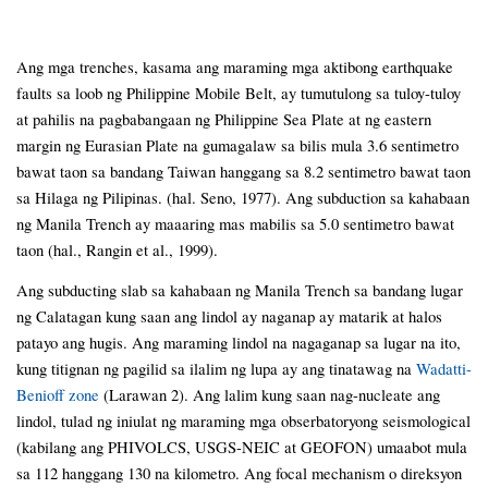
Ang mga trenches, kasama ang maraming mga aktibong earthquake
faults sa loob ng Philippine Mobile Belt, ay tumutulong sa tuloy-tuloy
at pahilis na pagbabangaan ng Philippine Sea Plate at ng eastern
margin ng Eurasian Plate na gumagalaw sa bilis mula 3.6 sentimetro
bawat taon sa bandang Taiwan hanggang sa 8.2 sentimetro bawat taon
sa Hilaga ng Pilipinas. (hal. Seno, 1977). Ang subduction sa kahabaan
ng Manila Trench ay maaaring mas mabilis sa 5.0 sentimetro bawat
taon (hal., Rangin et al., 1999).
Ang subducting slab sa kahabaan ng Manila Trench sa bandang lugar
ng Calatagan kung saan ang lindol ay naganap ay matarik at halos
patayo ang hugis. Ang maraming lindol na nagaganap sa lugar na ito,
kung titignan ng pagilid sa ilalim ng lupa ay ang tinatawag na
Wadatti-
Benioff zone
(Larawan 2). Ang lalim kung saan nag-nucleate ang
lindol, tulad ng iniulat ng maraming mga obserbatoryong seismological
(kabilang ang PHIVOLCS, USGS-NEIC at GEOFON) umaabot mula
sa 112 hanggang 130 na kilometro. Ang focal mechanism o direksyon