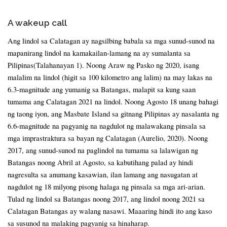
A wakeup call
Ang lindol sa Calatagan ay nagsilbing babala sa mga sunud-sunod na
mapanirang lindol na kamakailan-lamang na ay sumalanta sa
Pilipinas(Talahanayan 1). Noong Araw ng Pasko ng 2020, isang
malalim na lindol (higit sa 100 kilometro ang lalim) na may lakas na
6.3-magnitude ang yumanig sa Batangas, malapit sa kung saan
tumama ang Calatagan 2021 na lindol. Noong Agosto 18 unang bahagi
ng taong iyon, ang Masbate Island sa gitnang Pilipinas ay nasalanta ng
6.6-magnitude na pagyanig na nagdulot ng malawakang pinsala sa
mga imprastraktura sa bayan ng Calatagan (Aurelio, 2020). Noong
2017, ang sunud-sunod na paglindol na tumama sa lalawigan ng
Batangas noong Abril at Agosto, sa kabutihang palad ay hindi
nagresulta sa anumang kasawian, ilan lamang ang nasugatan at
nagdulot ng 18 milyong pisong halaga ng pinsala sa mga ari-arian.
Tulad ng lindol sa Batangas noong 2017, ang lindol noong 2021 sa
Calatagan Batangas ay walang nasawi. Maaaring hindi ito ang kaso
sa susunod na malaking pagyanig sa hinaharap.