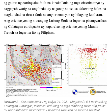
ng galaw ng earthquake fault na kinakalkula ng mga obserbatoryo ay
nagpapahiwatig na ang lindol ay naganap sa isa sa dalawang halos na
magkatulad na thrust fault na ang orientasyon ay hilagang-kanluran.
Ang orientasyon ng siwang ng Lubang Fault sa lugar na pinangyarihan
ng Calatagan earthquake ay kaparehas ng orientasyon ng Manila
Trench sa lugar na ito ng Pilipinas.
Larawan 2 – Seismotectonics ng Hulyo 24, 2021, Magnitude-6.6 na lindol ng
Calatagan, Batangas, Pilipinas. Kabilang sa mga aktibong strike-slip faults
ay kinabibilangan ng kanluran / hilagang kanluran na striking sinistral