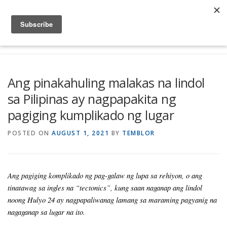
Skip to content
Menu
Global Risk Solutions
Temblor Earth News
Ang pinakahuling malakas na lindol
sa Pilipinas ay nagpapakita ng
Check My Risk
About
Career
pagiging kumplikado ng lugar
POSTED ON
AUGUST 1, 2021
BY
TEMBLOR
Ang pagiging komplikado ng pag-galaw ng lupa sa rehiyon, o ang
tinatawag sa ingles na “tectonics”, kung saan naganap ang lindol
noong Hulyo 24 ay nagpapaliwanag lamang sa maraming pagyanig na
nagaganap sa lugar na ito.