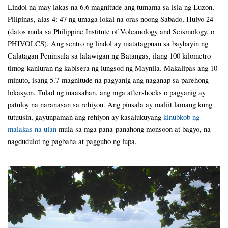
Lindol na may lakas na 6.6 magnitude ang tumama sa isla ng Luzon,
Pilipinas, alas 4: 47 ng umaga lokal na oras noong Sabado, Hulyo 24
(datos mula sa Philippine Institute of Volcanology and Seismology, o
PHIVOLCS). Ang sentro ng lindol ay matatagpuan sa baybayin ng
Calatagan Peninsula sa lalawigan ng Batangas, ilang 100 kilometro
timog-kanluran ng kabisera ng lungsod ng Maynila. Makalipas ang 10
minuto, isang 5.7-magnitude na pagyanig ang naganap sa parehong
lokasyon. Tulad ng inaasahan, ang mga aftershocks o pagyanig ay
patuloy na naranasan sa rehiyon. Ang pinsala ay maliit lamang kung
tutuusin, gayunpaman ang rehiyon ay kasalukuyang
kinubkob ng
malakas na ulan
mula sa mga pana-panahong monsoon at bagyo, na
nagdudulot ng pagbaha at pagguho ng lupa.