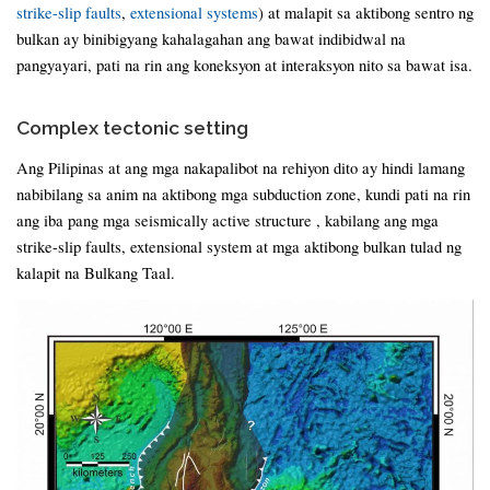
strike-slip faults
,
extensional systems
) at malapit sa aktibong sentro ng
bulkan ay binibigyang kahalagahan ang bawat indibidwal na
pangyayari, pati na rin ang koneksyon at interaksyon nito sa bawat isa.
Complex tectonic setting
Ang Pilipinas at ang mga nakapalibot na rehiyon dito ay hindi lamang
nabibilang sa anim na aktibong mga subduction zone, kundi pati na rin
ang iba pang mga seismically active structure , kabilang ang mga
strike-slip faults, extensional system at mga aktibong bulkan tulad ng
kalapit na Bulkang Taal.