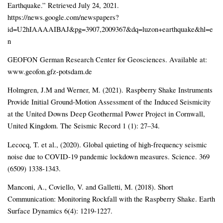
Earthquake.” Retrieved July 24, 2021.
https://news.google.com/newspapers?
id=U2hIAAAAIBAJ&pg=3907,2009367&dq=luzon+earthquake&hl=e
n
GEOFON German Research Center for Geosciences. Available at:
www.geofon.gfz-potsdam.de
Holmgren, J.M and Werner, M. (2021). Raspberry Shake Instruments
Provide Initial Ground‐Motion Assessment of the Induced Seismicity
at the United Downs Deep Geothermal Power Project in Cornwall,
United Kingdom. The Seismic Record 1 (1): 27–34.
Lecocq, T. et al., (2020). Global quieting of high-frequency seismic
noise due to COVID-19 pandemic lockdown measures. Science. 369
(6509) 1338-1343.
Manconi, A., Coviello, V. and Galletti, M. (2018). Short
Communication: Monitoring Rockfall with the Raspberry Shake. Earth
Surface Dynamics 6(4): 1219-1227.