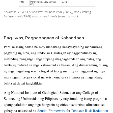
Sources: PHIVOLCS website; Bautista et al. (2011), and Evening
Independent (1949) with amendments from this work.
Pag-iwas, Pagpapagaan at Kahandaan
Para sa isang bansa na may mahabang kasaysayan ng mapanirang
pagyanig ng lupa, ang lindol sa Calatagan ay nagpapatunay ng
matinding pangangailangan upang magpaghandaan ang palagiang
banta ng natural na mga kalamidad sa bansa. Ang dumaraming bilang
ng mga baguhang seismologist at taong mahilig sa paggamit ng mga
mura ngunit propesyonal na seismometers sa bansa ay magandang
balita at dapat tangkilikin.
Ang National Institute of Geological Science at ang College of
Science ng Unibersidad ng Pilipinas ay nagsimula ng isang programa
upang palakihin ang mga hangarin ng citizen scientists alinsunod sa
gabay na nakasaad sa
Sendai Framework for Disaster Risk Reduction