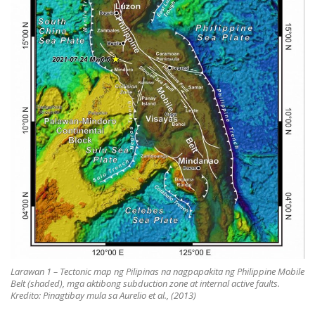
Larawan 1 – Tectonic map ng Pilipinas na nagpapakita ng Philippine Mobile
Belt (shaded), mga aktibong subduction zone at internal active faults.
Kredito: Pinagtibay mula sa Aurelio et al., (2013)