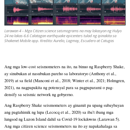
Larawan 4 – Mga Citizen science seismograms na may lokasyon ng Hulyo
24 na lakas-6.6 Calatagan earthquake epicenters tulad ng ipinakita sa
Shakenet Mobile app. Kredito: Aurelio, Lagmay, Escudero at Catugas
Ang mga low-cost seismometers na ito, na binuo ng Raspberry Shake,
ay sinubukan at nasubukan pareho sa laboratoryo (Anthony et al.,
2019) at sa field (Manconi et al., 2018; Winter et al., 2021; Holmgren,
2021), na nagpapakita ng potensyal para sa pagpaparami o pag-
densify sa seismic network ng gobyerno.
Ang Raspberry Shake seismometers ay ginamit pa upang subaybayan
ang pagtahimik ng lupa (Lecocq et al., 2020) sa iba’t ibang mga
lungsod ng Luzon Island dahil sa Covid-19 lockdowns (Larawan 5).
Ang mga citizen science seismometers na ito ay napakahalaga sa